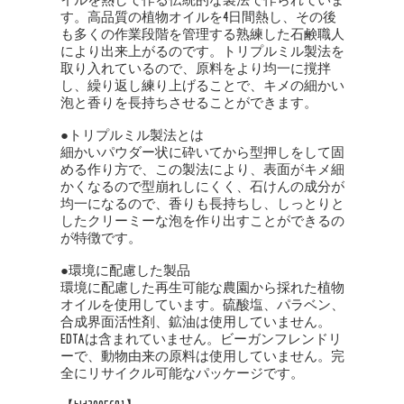
す。高品質の植物オイルを4日間熱し、その後
も多くの作業段階を管理する熟練した石鹸職人
により出来上がるのです。トリプルミル製法を
取り入れているので、原料をより均一に撹拌
し、繰り返し練り上げることで、キメの細かい
泡と香りを長持ちさせることができます。
●トリプルミル製法とは
細かいパウダー状に砕いてから型押しをして固
める作り方で、この製法により、表面がキメ細
かくなるので型崩れしにくく、石けんの成分が
均一になるので、香りも長持ちし、しっとりと
したクリーミーな泡を作り出すことができるの
が特徴です。
●環境に配慮した製品
環境に配慮した再生可能な農園から採れた植物
オイルを使用しています。硫酸塩、パラベン、
合成界面活性剤、鉱油は使用していません。
EDTAは含まれていません。ビーガンフレンドリ
ーで、動物由来の原料は使用していません。完
全にリサイクル可能なパッケージです。