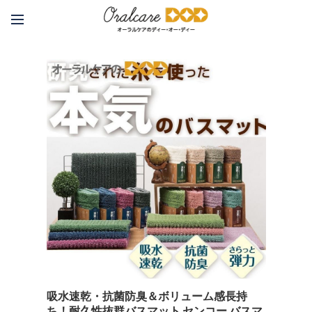
吸水速乾・抗菌防臭＆ボリューム感長持
ち！耐久性抜群バスマット センコー バスマ