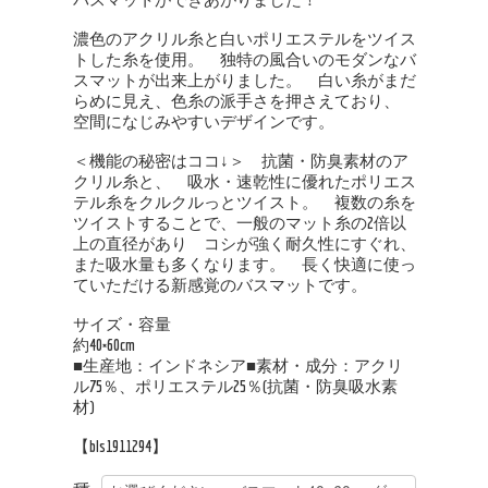
濃色のアクリル糸と白いポリエステルをツイス
トした糸を使用。 独特の風合いのモダンなバ
スマットが出来上がりました。 白い糸がまだ
らめに見え、色糸の派手さを押さえており、
空間になじみやすいデザインです。
＜機能の秘密はココ↓＞ 抗菌・防臭素材のア
クリル糸と、 吸水・速乾性に優れたポリエス
テル糸をクルクルっとツイスト。 複数の糸を
ツイストすることで、一般のマット糸の2倍以
上の直径があり コシが強く耐久性にすぐれ、
また吸水量も多くなります。 長く快適に使っ
ていただける新感覚のバスマットです。
サイズ・容量
約40×60cm
■生産地：インドネシア■素材・成分：アクリ
ル75％、ポリエステル25％(抗菌・防臭吸水素
材)
【bls1911294】