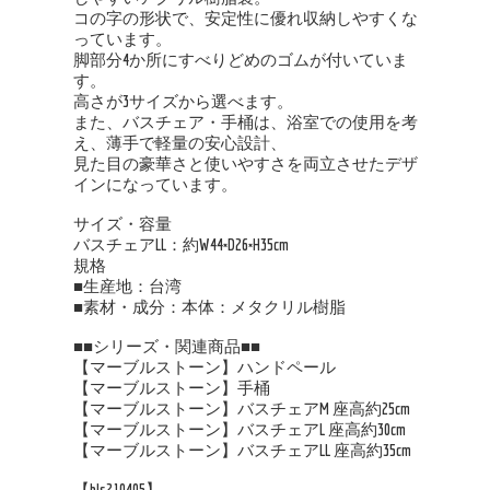
コの字の形状で、安定性に優れ収納しやすくな
っています。
脚部分4か所にすべりどめのゴムが付いていま
す。
高さが3サイズから選べます。
また、バスチェア・手桶は、浴室での使用を考
え、薄手で軽量の安心設計、
見た目の豪華さと使いやすさを両立させたデザ
インになっています。
サイズ・容量
バスチェアLL：約W44×D26×H35cm
規格
■生産地：台湾
■素材・成分：本体：メタクリル樹脂
■■シリーズ・関連商品■■
【マーブルストーン】ハンドペール
【マーブルストーン】手桶
【マーブルストーン】バスチェアM 座高約25cm
【マーブルストーン】バスチェアL 座高約30cm
【マーブルストーン】バスチェアLL 座高約35cm
【bls210405】