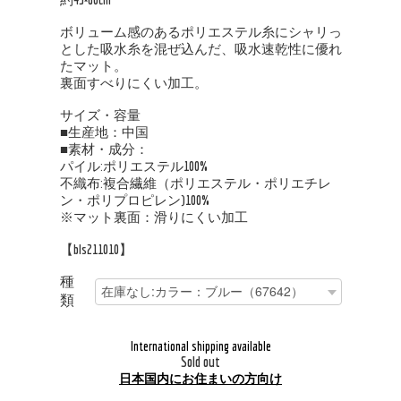
ボリューム感のあるポリエステル糸にシャリっ
とした吸水糸を混ぜ込んだ、吸水速乾性に優れ
たマット。
裏面すべりにくい加工。
サイズ・容量
■生産地：中国
■素材・成分：
パイル:ポリエステル100%
不織布:複合繊維（ポリエステル・ポリエチレ
ン・ポリプロピレン)100%
※マット裏面：滑りにくい加工
【bls211010】
種
類
International shipping available
Sold out
日本国内にお住まいの方向け