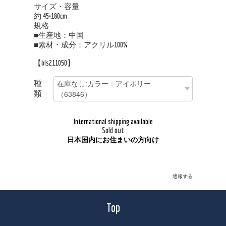
サイズ・容量
約 45×180cm
規格
■生産地：中国
■素材・成分：アクリル100%
【bls211050】
種
類
International shipping available
Sold out
日本国内にお住まいの方向け
通報する
Top