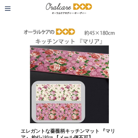
エレガントな薔薇柄キッチンマット 『マリ
ア』 約45×180cm 【メール便不可】