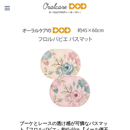
ブーケとレースの透け感が可憐なバスマッ
ト『フロルパピエ』約45×60cm 【メール便不