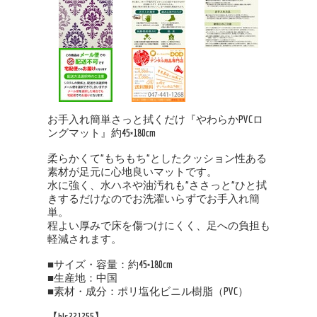
お手入れ簡単さっと拭くだけ『やわらかPVCロ
ングマット』約45×180cm
柔らかくて”もちもち”としたクッション性ある
素材が足元に心地良いマットです。
水に強く、水ハネや油汚れも”ささっと”ひと拭
きするだけなのでお洗濯いらずでお手入れ簡
単。
程よい厚みで床を傷つけにくく、足への負担も
軽減されます。
■サイズ・容量：約45×180cm
■生産地：中国
■素材・成分：ポリ塩化ビニル樹脂（PVC）
【bls221255】