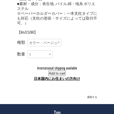
■素材・成分：表生地…パイル 綿・地糸 ポリエ
ステル
※ペーパーホルダーカバー：一本支柱タイプに
も対応（支柱の形状・サイズによっては取付不
可。）
【bls221260】
種類
数量
International shipping available
Add to cart
日本国内にお住まいの方向け
通報する
Top