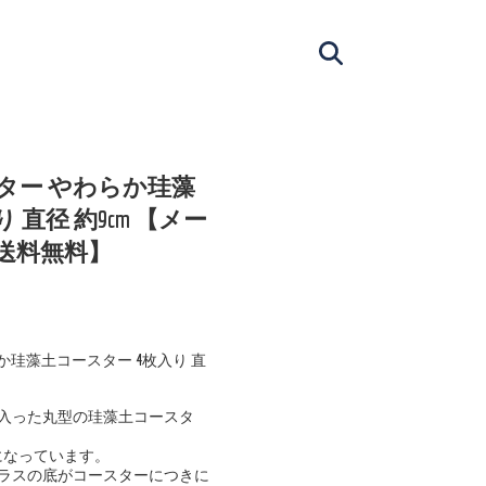
スター やわらか珪藻
 直径 約9cm 【メー
【送料無料】
らか珪藻土コースター 4枚入り 直
入った丸型の珪藻土コースタ
になっています。
ラスの底がコースターにつきに