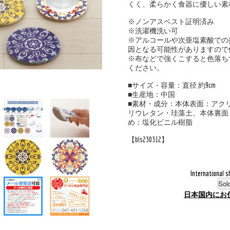
くく、柔らかく食器に優しい素
※ノンアスベスト証明済み
※洗濯機洗い可
※アルコールや次亜塩素酸での
因となる可能性がありますので
※布などで強くこすると色落ち
ください。
■サイズ・容量：直径 約9cm
■生産地：中国
■素材・成分：本体表面：アク
リウレタン・珪藻土、本体裏面
め：塩化ビニル樹脂
【bls230312】
International s
Sol
日本国内にお