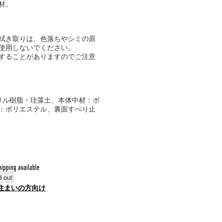
材。
拭き取りは、色落ちやシミの原
使用しないでください。
することがありますのでご注意
リル樹脂・珪藻土、本体中材：ポ
：ポリエステル、裏面すべり止
hipping available
d out
住まいの方向け