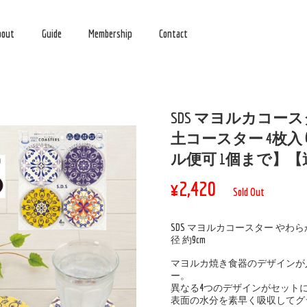
bout
Guide
Membership
Contact
SDS マヨルカコー
土コースター 4枚入り
ル便可 1個まで】
¥2,420
Sold Out
SDS マヨルカコースター やわ
径 約9cm
マヨルカ焼き食器のデザインが
ー。
異なる4つのデザインがセット
表面の水分を素早く吸収してグ