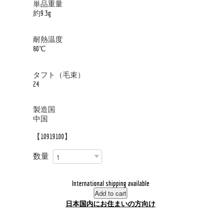
単品重量
約9.3g
耐熱温度
80℃
タフト（毛束）
24
製造国
中国
【10919100】
数量
International shipping available
Add to cart
日本国内にお住まいの方向け