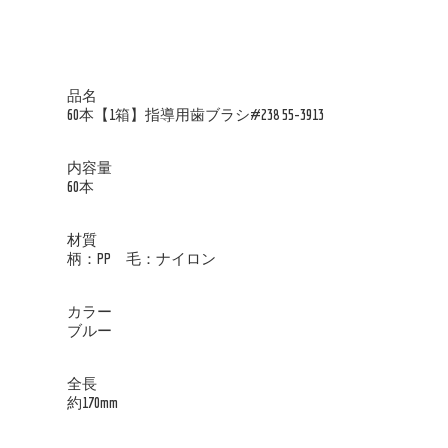
品名
60本【1箱】指導用歯ブラシ#238 55-3913
内容量
60本
材質
柄：PP 毛：ナイロン
カラー
ブルー
全長
約170mm