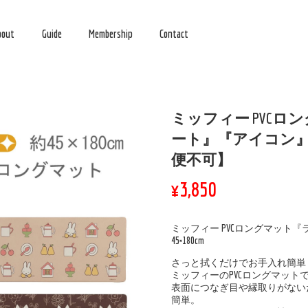
bout
Guide
Membership
Contact
ミッフィー PVC
ート』『アイコン』約4
便不可】
¥3,850
ミッフィー PVCロングマット
45×180cm
さっと拭くだけでお手入れ簡単
ミッフィーのPVCロングマット
表面につなぎ目や縁取りがない
簡単。