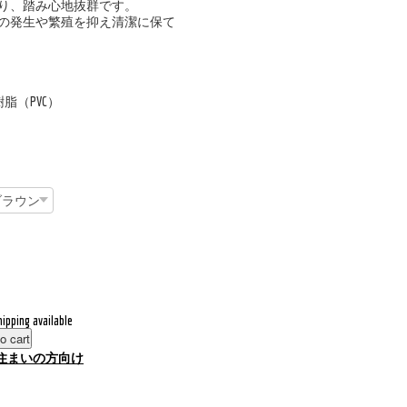
り、踏み心地抜群です。
の発生や繁殖を抑え清潔に保て
脂（PVC）
hipping available
o cart
住まいの方向け