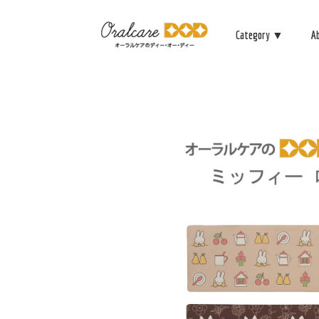
Category ▼
A