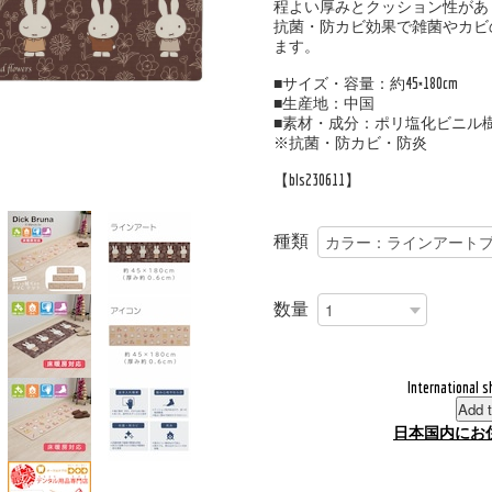
程よい厚みとクッション性があ
抗菌・防カビ効果で雑菌やカビ
ます。
■サイズ・容量：約45×180cm
■生産地：中国
■素材・成分：ポリ塩化ビニル樹
※抗菌・防カビ・防炎
【bls230611】
種類
数量
International s
Add t
日本国内にお