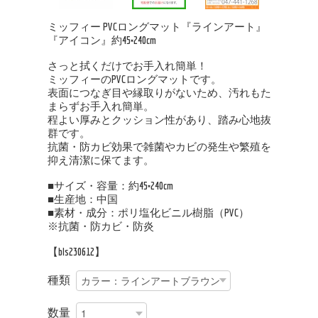
ミッフィー PVCロングマット『ラインアート』
『アイコン』約45×240cm
さっと拭くだけでお手入れ簡単！
ミッフィーのPVCロングマットです。
表面につなぎ目や縁取りがないため、汚れもた
まらずお手入れ簡単。
程よい厚みとクッション性があり、踏み心地抜
群です。
抗菌・防カビ効果で雑菌やカビの発生や繁殖を
抑え清潔に保てます。
■サイズ・容量：約45×240cm
■生産地：中国
■素材・成分：ポリ塩化ビニル樹脂（PVC）
※抗菌・防カビ・防炎
【bls230612】
種類
数量