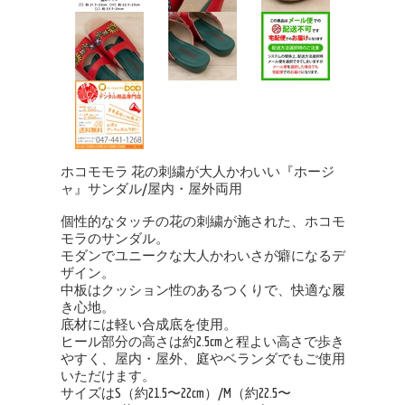
ホコモモラ 花の刺繍が大人かわいい『ホージ
ャ』サンダル/屋内・屋外両用
個性的なタッチの花の刺繍が施された、ホコモ
モラのサンダル。
モダンでユニークな大人かわいさが癖になるデ
ザイン。
中板はクッション性のあるつくりで、快適な履
き心地。
底材には軽い合成底を使用。
ヒール部分の高さは約2.5cmと程よい高さで歩き
やすく、屋内・屋外、庭やベランダでもご使用
いただけます。
サイズはS（約21.5〜22cm）/M（約22.5〜