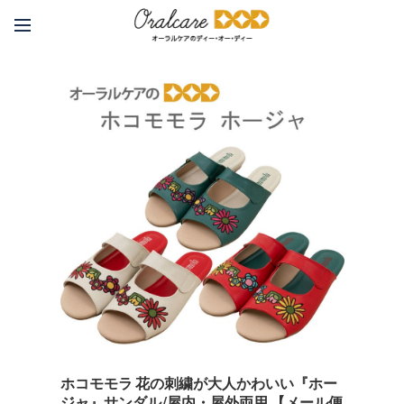
ホコモモラ 花の刺繍が大人かわいい『ホー
ジャ』サンダル/屋内・屋外両用 【メール便