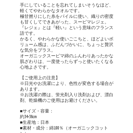
手にしていることを忘れてしまいそうなほど、
軽くてやわらかなタオルです。
極甘撚りにした糸をパイルに使い、織りの密度
も甘くしてできあがった、スーピマレジェ。
『レジェ』とは『軽い』という意味のフランス
語です。
かるく、やわらかな使いごこちと、ほどよいボ
リューム感は、ふだんづかいに、ちょっと贅沢
な気分をプラス。
オーガニックスーピマ綿のふんわりあったかな
肌ざわりは、一度使ったらずっと使いたくなる
心地よさです。
【ご使用上の注意】
※日光やお洗濯により、色性が変色する場合が
あります。
※お洗濯の際は、蛍光剤入り洗剤および、漂白
剤、乾燥機のご使用はお避けください。
■サイズ・容量：
約34×38cm
■生産地：日本
■素材・成分：綿100％（オーガニックコット