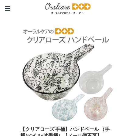
【クリアローズ 手桶】ハンドペール （手
桶/ぺイル/片手桶）【メール便不可】