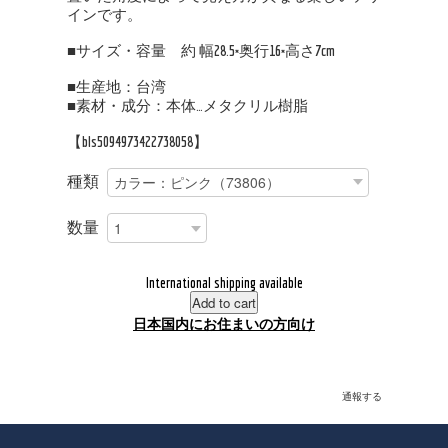
インです。
■サイズ・容量 約 幅28.5×奥行16×高さ7cm
■生産地：台湾
■素材・成分：本体…メタクリル樹脂
【bls5094973422738058】
種類
数量
International shipping available
Add to cart
日本国内にお住まいの方向け
通報する