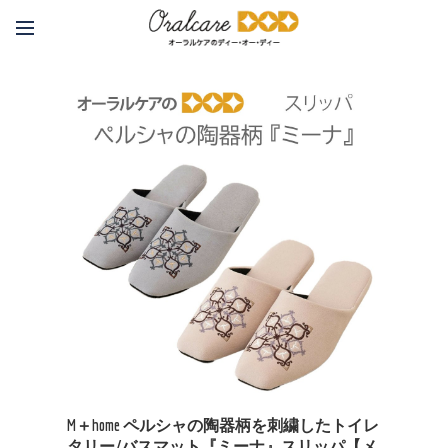
M＋home ペルシャの陶器柄を刺繍したトイレ
タリー/バスマット『ミーナ』スリッパ【メ